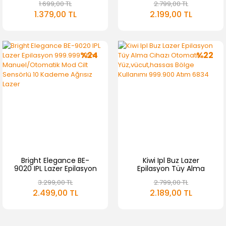
1.699,00 TL
2.799,00 TL
Otomatik/Manuel Mod
1.379,00 TL
2.199,00 TL
Ağrısız Vücut Yüz Cihazı
%24
%22
Bright Elegance BE-
Kiwi Ipl Buz Lazer
9020 IPL Lazer Epilasyon
Epilasyon Tüy Alma
999.999 Atım
Cihazı Otomatik
3.299,00 TL
2.799,00 TL
Manuel/Otomatik Mod
Yüz,vücut,hassas Bölge
2.499,00 TL
2.189,00 TL
Cilt Sensörlü 10 Kademe
Kullanımı 999.900 Atım
Ağrısız Lazer
6834