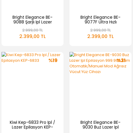
Bright Elegance BE-
Bright Elegance BE-
9088 Şarjlı Ipl Lazer
9077F Ultra Hızlı
Epilasyon Cihazı
Profesyonel Lazer
2.999,00 TL
2.999,00 TL
999.999 Atım 9
999.999 Atım
2.399,00 TL
2.399,00 TL
Kademe Buz Başlık
Otomatik/Manuel Mod
Hassas Dar Bölge Başlığı
Buz Başlık
%19
%21
Kiwi Kep-6833 Pro Ipl /
Bright Elegance BE-
Lazer Epilasyon KEP-
9030 Buz Lazer Ipl
6833
Epilasyon 999.999 Atım