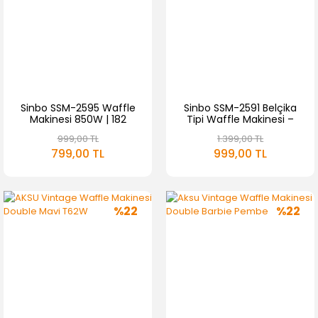
Sinbo SSM-2595 Waffle
Sinbo SSM-2591 Belçika
Makinesi 850W | 182
Tipi Waffle Makinesi –
mm Yapışmaz Döküm
Yapışmaz Plaka, 4 Dilim
999,00 TL
1.399,00 TL
Plaka Kırmızı | 5 Dilimli
Waffle, 1000W
799,00 TL
999,00 TL
Waffle
%22
%22