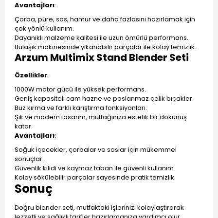
Avantajları
:
Çorba, püre, sos, hamur ve daha fazlasını hazırlamak için
çok yönlü kullanım.
Dayanıklı malzeme kalitesi ile uzun ömürlü performans.
Bulaşık makinesinde yıkanabilir parçalar ile kolay temizlik.
Arzum Multimix Stand Blender Seti
Özellikler
:
1000W motor gücü ile yüksek performans.
Geniş kapasiteli cam hazne ve paslanmaz çelik bıçaklar.
Buz kırma ve farklı karıştırma fonksiyonları.
Şık ve modern tasarım, mutfağınıza estetik bir dokunuş
katar.
Avantajları
:
Soğuk içecekler, çorbalar ve soslar için mükemmel
sonuçlar.
Güvenlik kilidi ve kaymaz taban ile güvenli kullanım.
Kolay sökülebilir parçalar sayesinde pratik temizlik.
Sonuç
Doğru blender seti, mutfaktaki işlerinizi kolaylaştırarak
lezzetli ve sağlıklı tarifler hazırlamanıza yardımcı olur.