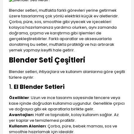
Blender setleri, mutfakta farklı görevleri yerine getirmek
üzere tasarlanmış çok yönlü elektrikli küçük ev aletleridir.
Çorba, püre, sos, smoothie gibi yiyecek ve içecekleri
kolayca hazırlamanıza yardımcı olurken, aynı zamanda
doğrama, çırpma ve karıştırma gibi işlemleri de
gerçekleştirebilirler. Farklı aparatlar ve aksesuarlarla
donatılmış bu setler, mutfakta pratikliği ve hızı artırarak
yemek yapmayı keyifli hale getirir.
Blender Seti Çeşitleri
Blender setleri, ihtiyaçlara ve kullanım alanlarına göre çeşitli
türlere ayrılır:
1.
El Blender Setleri
Özellikler
: Uzun ve ince tasarımı sayesinde tencere veya
kase içinde doğrudan kullanıma uygundur. Genellikle çırpıcı
ve doğrayıcı gibi ek aparatlarla birlikte gelir.
Avantajları
: Hafif ve taşınabilir, kolay kullanım sağlar. Az
yer kaplar ve temizlemesi pratiktir.
Kullanım Alanları
: Çorba, püre, bebek maması, sos ve
smoothie hazırlamak için idealdir.