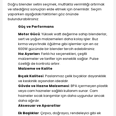
Doğru blender setini seçmek, mutfakta verimliliği artırmak
ve istediğiniz sonuçları elde etmek için önemlidir. Seçim
yaparken aşağıdaki faktörleri göz önünde
bulundurabilirsiniz:
Güç ve Performans
Motor Gücü
: Yüksek watt değerine sahip blenderlar,
sert ve yoğun malzemeleri daha kolay işler. Buz
kırma veya fındık öğütme gibi işlemler için en az
600W gücünde bir blender tercih edebilirsiniz.
Hız Ayarları
: Farklı hız seçenekleri, çeşitli
malzemeler ve tarifler için esneklik sağlar. Pulse
özelliği de kontrolü artırır.
Malzeme ve Kalite
Bıçak Kalitesi
: Paslanmaz çelik bıçaklar dayanıklılık
ve keskinlik açısından idealdir.
Gövde ve Hazne Malzemesi
: BPA içermeyen plastik
veya cam hazneler sağlıklı kullanım sunar. Cam
hazneler sıcak karışımlar için daha uygundur ancak
daha ağırdır.
Aksesuar ve Aparatlar
Ek Başlıklar
: Çırpıcı, doğrayıcı, rendeleyici gibi ek