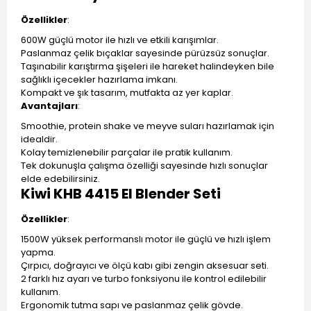
Özellikler
:
600W güçlü motor ile hızlı ve etkili karışımlar.
Paslanmaz çelik bıçaklar sayesinde pürüzsüz sonuçlar.
Taşınabilir karıştırma şişeleri ile hareket halindeyken bile
sağlıklı içecekler hazırlama imkanı.
Kompakt ve şık tasarım, mutfakta az yer kaplar.
Avantajları
:
Smoothie, protein shake ve meyve suları hazırlamak için
idealdir.
Kolay temizlenebilir parçalar ile pratik kullanım.
Tek dokunuşla çalışma özelliği sayesinde hızlı sonuçlar
elde edebilirsiniz.
Kiwi KHB 4415 El Blender Seti
Özellikler
:
1500W yüksek performanslı motor ile güçlü ve hızlı işlem
yapma.
Çırpıcı, doğrayıcı ve ölçü kabı gibi zengin aksesuar seti.
2 farklı hız ayarı ve turbo fonksiyonu ile kontrol edilebilir
kullanım.
Ergonomik tutma sapı ve paslanmaz çelik gövde.