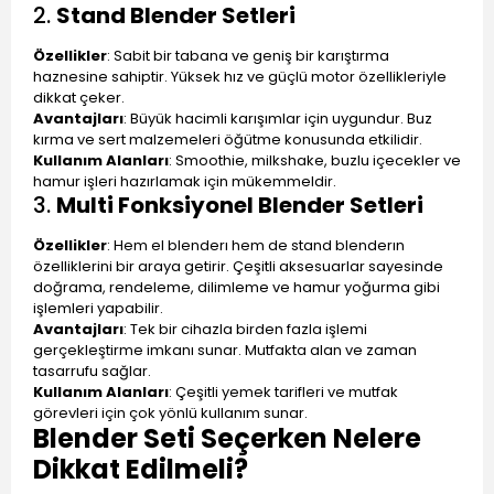
2.
Stand Blender Setleri
Özellikler
: Sabit bir tabana ve geniş bir karıştırma
haznesine sahiptir. Yüksek hız ve güçlü motor özellikleriyle
dikkat çeker.
Avantajları
: Büyük hacimli karışımlar için uygundur. Buz
kırma ve sert malzemeleri öğütme konusunda etkilidir.
Kullanım Alanları
: Smoothie, milkshake, buzlu içecekler ve
hamur işleri hazırlamak için mükemmeldir.
3.
Multi Fonksiyonel Blender Setleri
Özellikler
: Hem el blenderı hem de stand blenderın
özelliklerini bir araya getirir. Çeşitli aksesuarlar sayesinde
doğrama, rendeleme, dilimleme ve hamur yoğurma gibi
işlemleri yapabilir.
Avantajları
: Tek bir cihazla birden fazla işlemi
gerçekleştirme imkanı sunar. Mutfakta alan ve zaman
tasarrufu sağlar.
Kullanım Alanları
: Çeşitli yemek tarifleri ve mutfak
görevleri için çok yönlü kullanım sunar.
Blender Seti Seçerken Nelere
Dikkat Edilmeli?