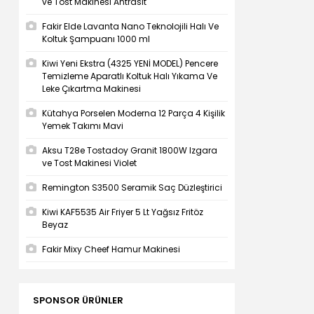
ve Tost Makinesi Antrasit
Fakir Elde Lavanta Nano Teknolojili Halı Ve
Koltuk Şampuanı 1000 ml
Kiwi Yeni Ekstra (4325 YENİ MODEL) Pencere
Temizleme Aparatlı Koltuk Halı Yıkama Ve
Leke Çıkartma Makinesi
Kütahya Porselen Moderna 12 Parça 4 Kişilik
Yemek Takımı Mavi
Aksu T28e Tostadoy Granit 1800W Izgara
ve Tost Makinesi Violet
Remington S3500 Seramik Saç Düzleştirici
Kiwi KAF5535 Air Friyer 5 Lt Yağsız Fritöz
Beyaz
Fakir Mixy Cheef Hamur Makinesi
SPONSOR ÜRÜNLER