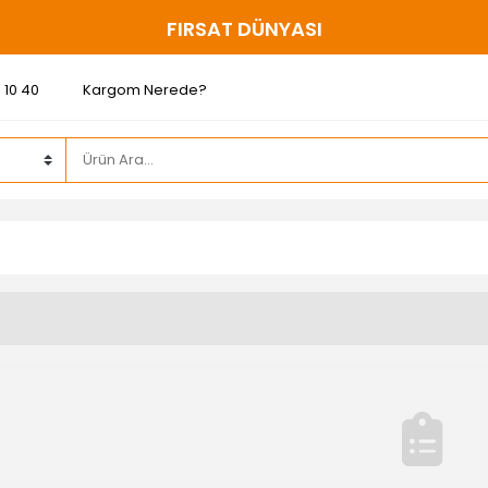
200 ₺ ve ÜZERİ ÜCRETSİZ KARGO
 10 40
Kargom Nerede?