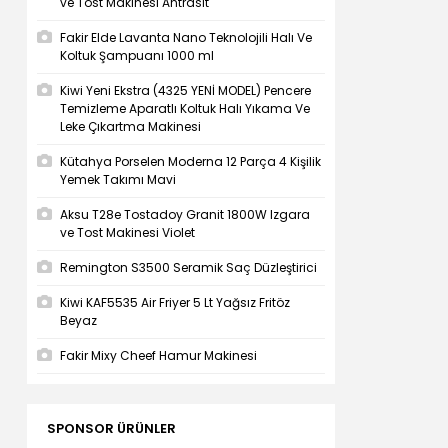
ve Tost Makinesi Antrasit
Fakir Elde Lavanta Nano Teknolojili Halı Ve
Koltuk Şampuanı 1000 ml
Kiwi Yeni Ekstra (4325 YENİ MODEL) Pencere
Temizleme Aparatlı Koltuk Halı Yıkama Ve
Leke Çıkartma Makinesi
Kütahya Porselen Moderna 12 Parça 4 Kişilik
Yemek Takımı Mavi
Aksu T28e Tostadoy Granit 1800W Izgara
ve Tost Makinesi Violet
Remington S3500 Seramik Saç Düzleştirici
Kiwi KAF5535 Air Friyer 5 Lt Yağsız Fritöz
Beyaz
Fakir Mixy Cheef Hamur Makinesi
SPONSOR ÜRÜNLER