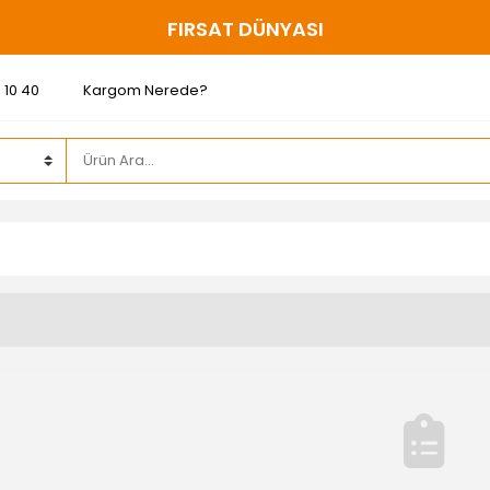
200 ₺ ve ÜZERİ ÜCRETSİZ KARGO
 10 40
Kargom Nerede?