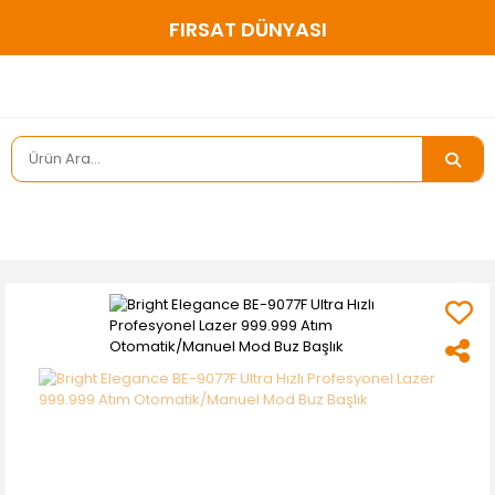
200 ₺ ve ÜZERİ ÜCRETSİZ KARGO