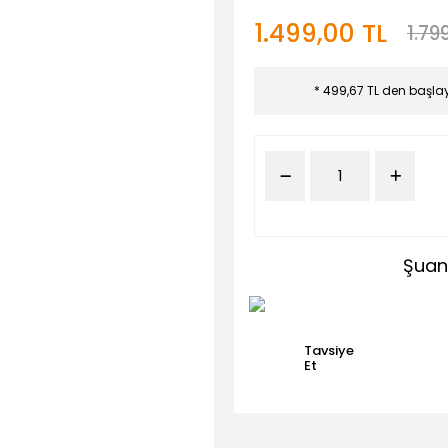
1.499,00 TL
1.79
* 499,67 TL den başlay
Şuan
Tavsiye
Et