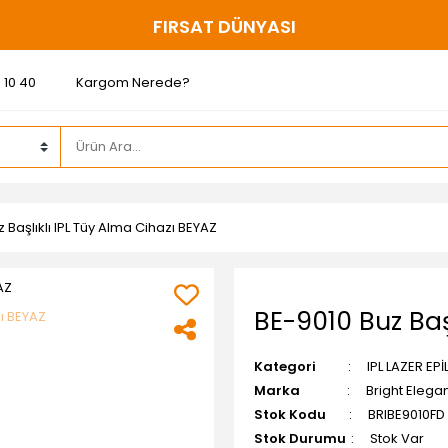
200 ₺ ve ÜZERİ ÜCRETSİZ KARGO
 10 40
Kargom Nerede?
 Başlıklı IPL Tüy Alma Cihazı BEYAZ
BE-9010 Buz Baş
Kategori
IPL LAZER EP
Marka
Bright Elega
Stok Kodu
BRIBE9010FD
Stok Durumu
Stok Var