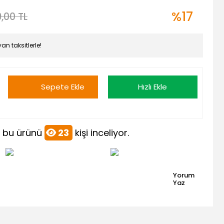
%17
9,00 TL
an taksitlerle!
Sepete Ekle
Hızlı Ekle
 bu ürünü
23
kişi inceliyor.
Yorum
Yaz