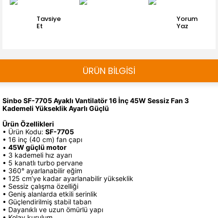
Tavsiye
Yorum
Et
Yaz
ÜRÜN BİLGİSİ
Sinbo SF-7705 Ayaklı Vantilatör 16 İnç 45W Sessiz Fan 3
Kademeli Yükseklik Ayarlı Güçlü
Ürün Özellikleri
• Ürün Kodu:
SF-7705
• 16 inç (40 cm) fan çapı
•
45W güçlü motor
• 3 kademeli hız ayarı
• 5 kanatlı turbo pervane
• 360° ayarlanabilir eğim
• 125 cm’ye kadar ayarlanabilir yükseklik
• Sessiz çalışma özelliği
• Geniş alanlarda etkili serinlik
• Güçlendirilmiş stabil taban
• Dayanıklı ve uzun ömürlü yapı
• Kolay kurulum