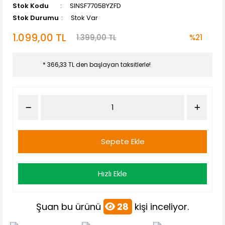
Stok Kodu
SINSF7705BYZFD
Stok Durumu
Stok Var
1.099,00 TL
1.399,00 TL
%21
* 366,33 TL den başlayan taksitlerle!
Sepete Ekle
Hızlı Ekle
Şuan bu ürünü
28
kişi inceliyor.