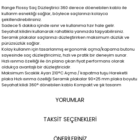
Range Flossy Saç Düzleştirici 360 derece döenebilen kablo ile
kullanm esnekliği sağlar, böylece saçlarınızı kolayca
şekillendirebilirsiniz.
Sadece 5 dakika içinde ısınır ve kullanıma hzır hale gelir.
Seyahat kilidini kullanarak rahatlıkla yanınızda taşıyabilirsiniz.
Seramik plakalar saçlarınızı düzleştirirken maksimum düzlük ve
pürüzsüzlük sağlar.
Kolay kullanım için tasarlanmış ergonomik açma/kapama butonu
sayesinde saç düzleştiricimiz, hızlı ve pratik bir deneyim sunar.
Hızlı ısınma özelliği ile ön plana çıkan fiyat performans olarak
oldukça avantajlı bir düzleştiricidir.
Maksimum Sıcaklık Ayarı 210°C Açma / kapatma tuşu Hareketli
plaka Hızlı ısınma özelliği Seramik plakalar 90×25 mm plaka boyutu
Seyahat kilidi 360° dönebilen kablo Kompakt ve şık tasarım
YORUMLAR
TAKSİT SEÇENEKLERİ
ÖNERİLERİNİZ