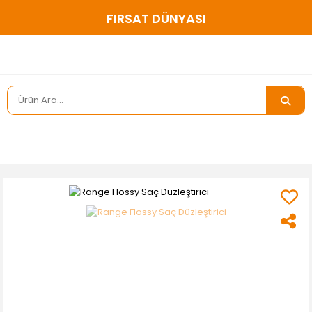
200 ₺ ve ÜZERİ ÜCRETSİZ KARGO