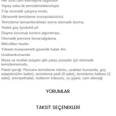
Her türlü cam kalınlığına uygundur.
Yapay zeka ile temizlemeteknolojisi.
3 tip otomatik çalışma modu.
Ultrasonik temizleme sıvısıpüskürtücü.
Temizleme tamamlandıktan sonra otomatik durma.
Yedek güç içindahili pil.
Düşme korumalı kontrol algoritması.
Otomatik pencere kenarıalgılama.
Mikrofiber bezler.
Yüksek mukavemetli güvenlik halatı 4m.
Uzaktankumanda.
Masa ve mutfak tezgahı gibi yatay yüzeyler için otomatik
temizlememodu.
Paket içeriği: Pencere temizleme robotu, uzaktan kumanda, güç
adaptörü(4m kablo), temizleme pedi (8 adet), temizleme halkası (2
adet), emniyethalatı, kullanım kılavuzu, su şişesi, cam sileceği
YORUMLAR
TAKSİT SEÇENEKLERİ