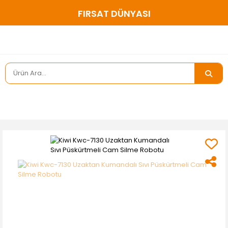
200 ₺ ve ÜZERİ ÜCRETSİZ KARGO